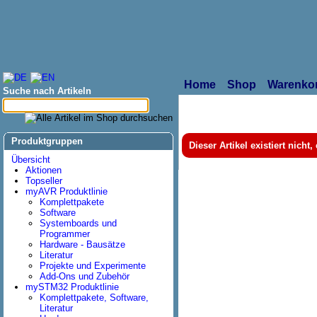
Home
Shop
Warenko
Suche nach Artikeln
Produktgruppen
Dieser Artikel existiert nicht
Übersicht
Aktionen
Topseller
myAVR Produktlinie
Komplettpakete
Software
Systemboards und
Programmer
Hardware - Bausätze
Literatur
Projekte und Experimente
Add-Ons und Zubehör
mySTM32 Produktlinie
Komplettpakete, Software,
Literatur