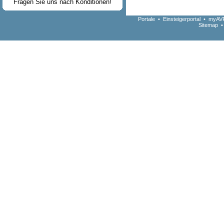
Fragen Sie uns nach Konditionen!
Portale
•
Einsteigerportal
•
myAVR
Sitemap