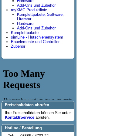
Hardware
Add-Ons und Zubehör
myXMC Produktlinie
Komplettpakete, Software,
Literatur
Hardware
Add-Ons und Zubehör
Komplettpakete
simLine - Hutschienensystem
Bauelemente und Controller
Zubehör
Freischaltdaten abrufen
Ihre Freischaltdaten können Sie unter
Kontakt/Service
abrufen.
Hotline / Bestellung
Tel:
03585 / 4702-22