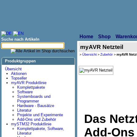
Home
Shop
Warenko
Suche nach Artikeln
myAVR Netzteil
>
Übersicht
>
Zubehör
>
myAVR Netzt
Produktgruppen
Übersicht
Aktionen
Topseller
myAVR Produktlinie
Komplettpakete
Software
Systemboards und
Programmer
Hardware - Bausätze
Literatur
Das Netz
Projekte und Experimente
Add-Ons und Zubehör
mySTM32 Produktlinie
Add-Ons
Komplettpakete, Software,
Literatur