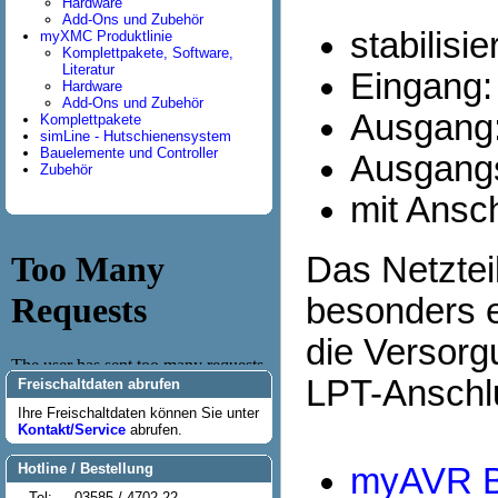
Hardware
Add-Ons und Zubehör
stabilisi
myXMC Produktlinie
Komplettpakete, Software,
Literatur
Eingang:
Hardware
Add-Ons und Zubehör
Ausgang:
Komplettpakete
simLine - Hutschienensystem
Bauelemente und Controller
Ausgang
Zubehör
mit Ansc
Das Netztei
besonders e
die Versor
LPT-Anschlu
Freischaltdaten abrufen
Ihre Freischaltdaten können Sie unter
Kontakt/Service
abrufen.
Hotline / Bestellung
myAVR B
Tel:
03585 / 4702-22