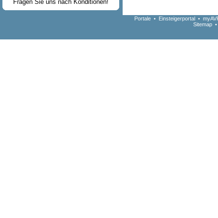
Fragen Sie uns nach Konditionen!
Portale
•
Einsteigerportal
•
myAVR
Sitemap