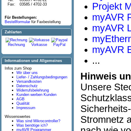
Projekt 
Fax:
03585 / 4702-33
myAVR P
Für Bestellungen:
Bestellformular
für Faxbestellung
myAVR 
Zahlarten
myEther
Rechnung
Vorkasse
PayPal
myAVR B
...
Informationen und Allgemeines
Infos zum Shop
Wir über uns
Hinweis un
Liefer- / Zahlungsbedingungen
Versandkosten
Unsere Steck
Datenschutz
Widerrufsbelehrung
Kunden werben Kunden
Schutzklass
AGB
Qualität
Sicherheits
Impressum
Wissenswertes
Stromnetz a
Was sind Mikrocontroller?
Was benötige ich?
nach wie vo
myAVR Programmer