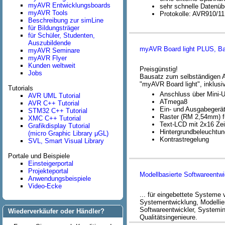
myAVR Entwicklungsboards
sehr schnelle Datenü
myAVR Tools
Protokolle: AVR910/
Beschreibung zur simLine
für Bildungsträger
für Schüler, Studenten,
Auszubildende
myAVR Board light PLUS, B
myAVR Seminare
myAVR Flyer
Kunden weltweit
Preisgünstig!
Jobs
Bausatz zum selbständigen A
"myAVR Board light", inklu
Tutorials
Anschluss über Mini-U
AVR UML Tutorial
ATmega8
AVR C++ Tutorial
Ein- und Ausgabegerä
STM32 C++ Tutorial
Raster (RM 2,54mm) f
XMC C++ Tutorial
Text-LCD mit 2x16 Ze
Grafikdisplay Tutorial
Hintergrundbeleuchtun
(micro Graphic Library µGL)
Kontrastregelung
SVL, Smart Visual Library
Portale und Beispiele
Einsteigerportal
Projekteportal
Modellbasierte Softwareentwi
Anwendungsbeispiele
Video-Ecke
... für eingebettete System
Systementwicklung, Modelli
Softwareentwickler, Systemin
Wiederverkäufer oder Händler?
Qualitätsingenieure.