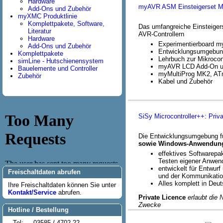
Hardware
myAVR ASM Einsteigerset 
Add-Ons und Zubehör
myXMC Produktlinie
Komplettpakete, Software,
Das umfangreiche Einsteiger
Literatur
AVR-Controllern
Hardware
Experimentierboard 
Add-Ons und Zubehör
Entwicklungsumgebun
Komplettpakete
Lehrbuch zur Mikrocon
simLine - Hutschienensystem
myAVR LCD Add-On un
Bauelemente und Controller
myMultiProg MK2, AT
Zubehör
Kabel und Zubehör
SiSy Microcontroller++: Priv
Die Entwicklungsumgebung f
sowie Windows-Anwendun
effektives Softwarepa
Testen eigener Anwen
entwickelt für Entwur
Freischaltdaten abrufen
und der Kommunikatio
Alles komplett in Deu
Ihre Freischaltdaten können Sie unter
Kontakt/Service
abrufen.
Private Licence
erlaubt die 
Zwecke
Hotline / Bestellung
Tel:
03585 / 4702-22