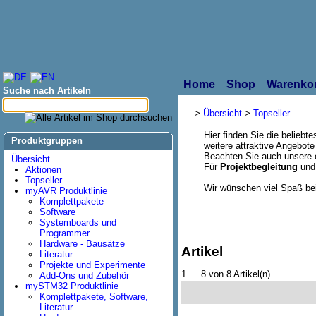
Home
Shop
Warenko
Suche nach Artikeln
>
Übersicht
>
Topseller
Hier finden Sie die belieb
Produktgruppen
weitere attraktive Angebote
Beachten Sie auch unsere 
Übersicht
Für
Projektbegleitung
un
Aktionen
Topseller
Wir wünschen viel Spaß be
myAVR Produktlinie
Komplettpakete
Software
Systemboards und
Programmer
Hardware - Bausätze
Artikel
Literatur
Projekte und Experimente
1 … 8 von 8 Artikel(n)
Add-Ons und Zubehör
mySTM32 Produktlinie
Komplettpakete, Software,
Literatur