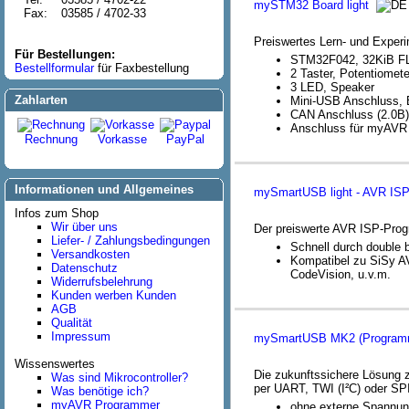
mySTM32 Board light
Fax:
03585 / 4702-33
Preiswertes Lern- und Experi
Für Bestellungen:
STM32F042, 32KiB F
Bestellformular
für Faxbestellung
2 Taster, Potentiomete
3 LED, Speaker
Zahlarten
Mini-USB Anschluss, 
CAN Anschluss (2.0B)
Anschluss für myAVR
Rechnung
Vorkasse
PayPal
Informationen und Allgemeines
mySmartUSB light - AVR IS
Infos zum Shop
Wir über uns
Der preiswerte AVR ISP-Pro
Liefer- / Zahlungsbedingungen
Schnell durch double 
Versandkosten
Kompatibel zu SiSy 
Datenschutz
CodeVision, u.v.m.
Widerrufsbelehrung
Kunden werben Kunden
AGB
Qualität
Impressum
mySmartUSB MK2 (Programm
Wissenswertes
Die zukunftssichere Lösung 
Was sind Mikrocontroller?
per UART, TWI (I²C) oder SP
Was benötige ich?
myAVR Programmer
ohne externe Spannun