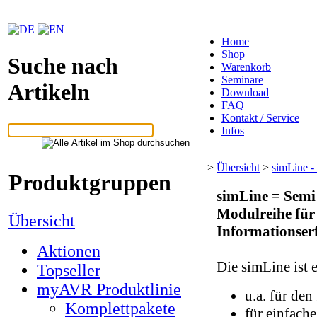
Home
Shop
Suche nach
Warenkorb
Seminare
Artikeln
Download
FAQ
Kontakt / Service
Infos
>
Übersicht
>
simLine -
Produktgruppen
simLine = Semi
Modulreihe für 
Übersicht
Informationser
Aktionen
Die simLine ist
Topseller
myAVR Produktlinie
u.a. für den
Komplettpakete
für einfach