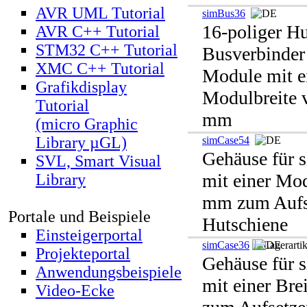
AVR UML Tutorial
simBus36
16-poliger H
AVR C++ Tutorial
STM32 C++ Tutorial
Busverbinder
XMC C++ Tutorial
Module mit e
Grafikdisplay
Modulbreite 
Tutorial
mm
(micro Graphic
Library µGL)
simCase54
Gehäuse für 
SVL, Smart Visual
mit einer Mod
Library
mm zum Aufse
Portale und Beispiele
Hutschiene
Einsteigerportal
simCase36
Projekteportal
Gehäuse für 
Anwendungsbeispiele
mit einer Br
Video-Ecke