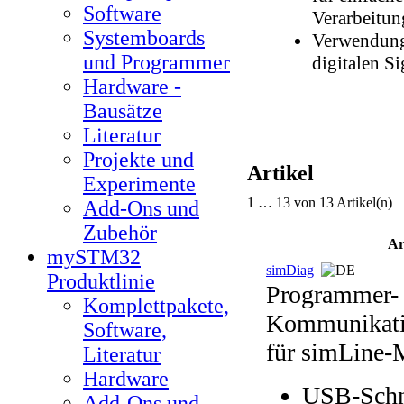
Software
Verarbeitu
Systemboards
Verwendung
und Programmer
digitalen Si
Hardware -
Bausätze
Literatur
Projekte und
Artikel
Experimente
1 … 13 von 13 Artikel(n)
Add-Ons und
Zubehör
Ar
mySTM32
simDiag
Produktlinie
Programmer-
Komplettpakete,
Kommunikatio
Software,
für simLine-
Literatur
Hardware
USB-Schni
Add-Ons und