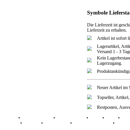
Symbole Liefersta
Die Lieferzeit ist gesc
Lieferzeit zu erhalten.
Artikel ist sofort 
Lagerartikel, Arti
Versand 1 - 3 Ta
Kein Lagerbestand
Lagerzugang.
Produktankündigun
Neuer Artikel im
Topseller, Artikel
Restposten, Ausve
Portale
•
Einsteigerportal
•
myAVR Tools
•
Shop
•
FAQ
•
Dow
Sitemap
•
Qualität
•
Datenschutz
•
Widerrufsbelehrung
•
Kontak