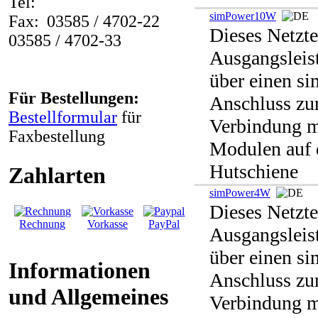
Tel:
simPower10W
Fax:
03585 / 4702-22
Dieses Netzte
03585 / 4702-33
Ausgangsleis
über einen s
Für Bestellungen:
Anschluss zu
Bestellformular
für
Verbindung m
Faxbestellung
Modulen auf 
Hutschiene
Zahlarten
simPower4W
Dieses Netzte
Rechnung
Vorkasse
PayPal
Ausgangsleis
über einen s
Informationen
Anschluss zu
und Allgemeines
Verbindung m