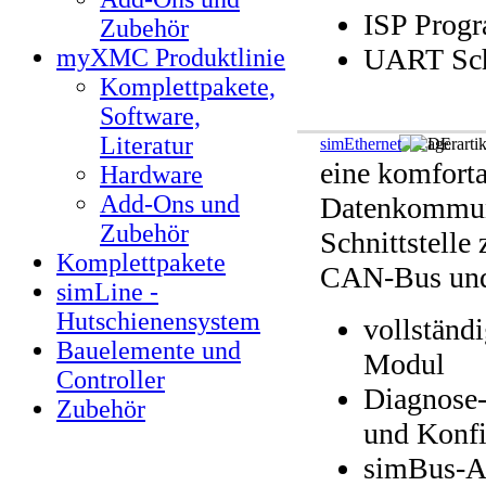
ISP Prog
Zubehör
UART Schn
myXMC Produktlinie
Komplettpakete,
Software,
Literatur
simEthernet
eine komfort
Hardware
Add-Ons und
Datenkommun
Zubehör
Schnittstelle
Komplettpakete
CAN-Bus und
simLine -
Hutschienensystem
vollständi
Bauelemente und
Modul
Controller
Diagnose-
Zubehör
und Konfi
simBus-A