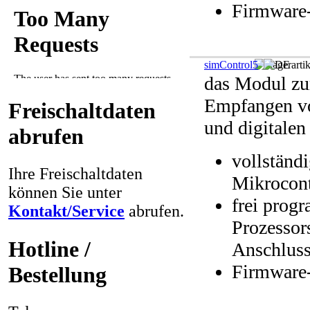
Firmware
simControl5
das Modul z
Empfangen v
Freischaltdaten
und digitalen
abrufen
vollständ
Ihre Freischaltdaten
Mikrocont
können Sie unter
frei prog
Kontakt/Service
abrufen.
Prozesso
Hotline /
Anschlus
Firmware
Bestellung