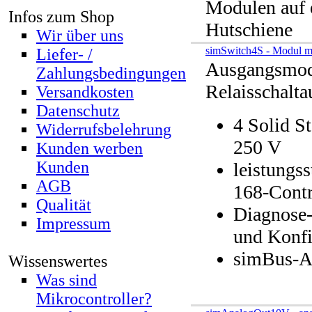
Modulen auf 
Infos zum Shop
Hutschiene
Wir über uns
simSwitch4S - Modul m
Liefer- /
Ausgangsmod
Zahlungsbedingungen
Relaisschalt
Versandkosten
Datenschutz
4 Solid St
Widerrufsbelehrung
250 V
Kunden werben
Kunden
leistungs
AGB
168-Contr
Qualität
Diagnose-
Impressum
und Konfi
simBus-A
Wissenswertes
Was sind
Mikrocontroller?