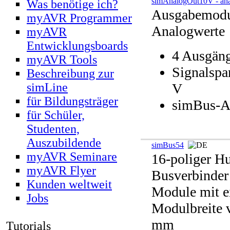
simAnalogOut10V - an
Was benötige ich?
Ausgabemodu
myAVR Programmer
Analogwerte
myAVR
Entwicklungsboards
4 Ausgän
myAVR Tools
Signalspa
Beschreibung zur
simLine
V
für Bildungsträger
simBus-A
für Schüler,
Studenten,
Auszubildende
simBus54
myAVR Seminare
16-poliger H
myAVR Flyer
Busverbinder
Kunden weltweit
Module mit e
Jobs
Modulbreite 
mm
Tutorials