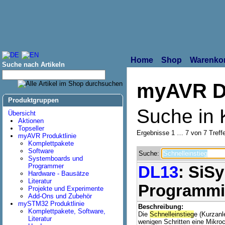
Home
Shop
Warenko
Suche nach Artikeln
myAVR D
Produktgruppen
Suche in 
Übersicht
Aktionen
Topseller
Ergebnisse 1 … 7 von 7 Treffe
myAVR Produktlinie
Komplettpakete
Software
Suche:
Systemboards und
Programmer
DL13
: SiS
Hardware - Bausätze
Literatur
Programmi
Projekte und Experimente
Add-Ons und Zubehör
mySTM32 Produktlinie
Beschreibung:
Komplettpakete, Software,
Die
Schnelleinstieg
e (Kurzanl
Literatur
wenigen Schritten eine Mikroc