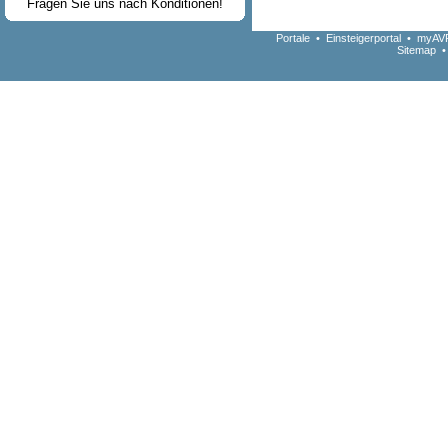
Fragen Sie uns nach Konditionen!
Portale
•
Einsteigerportal
•
myAVR
Sitemap