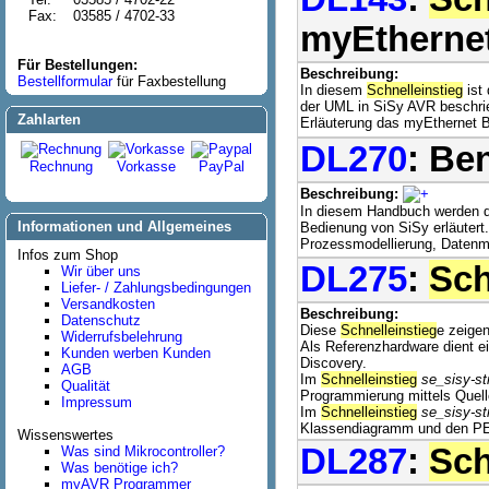
Fax:
03585 / 4702-33
myEtherne
Für Bestellungen:
Beschreibung:
Bestellformular
für Faxbestellung
In diesem
Schnelleinstieg
ist
der UML in SiSy AVR beschrie
Zahlarten
Erläuterung das myEthernet Bi
DL270
: Be
Rechnung
Vorkasse
PayPal
Beschreibung:
In diesem Handbuch werden d
Informationen und Allgemeines
Bedienung von SiSy erläutert
Prozessmodellierung, Datenmo
Infos zum Shop
DL275
:
Sch
Wir über uns
Liefer- / Zahlungsbedingungen
Versandkosten
Beschreibung:
Datenschutz
Diese
Schnelleinstieg
e zeige
Widerrufsbelehrung
Als Referenzhardware dient 
Kunden werben Kunden
Discovery.
AGB
Im
Schnelleinstieg
se_sisy-s
Qualität
Programmierung mittels Quell
Impressum
Im
Schnelleinstieg
se_sisy-s
Klassendiagramm und den PEC
Wissenswertes
DL287
:
Sch
Was sind Mikrocontroller?
Was benötige ich?
myAVR Programmer