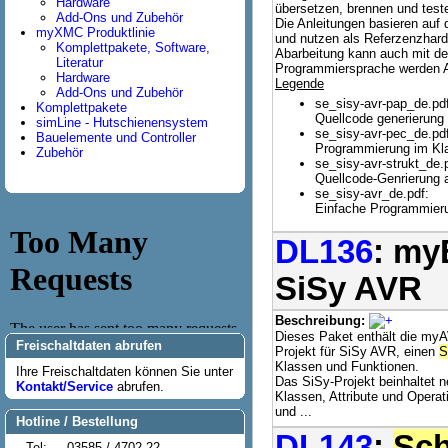
Hardware
übersetzen, brennen und test
Add-Ons und Zubehör
Die Anleitungen basieren au
myXMC Produktlinie
und nutzen als Referzenzha
Komplettpakete, Software,
Abarbeitung kann auch mit de
Literatur
Programmiersprache werden 
Hardware
Legende
Add-Ons und Zubehör
se_sisy-avr-pap_de.pdf
Komplettpakete
Quellcode generierung
simLine - Hutschienensystem
se_sisy-avr-pec_de.pdf
Bauelemente und Controller
Programmierung im K
Zubehör
se_sisy-avr-strukt_de.
Quellcode-Genrierung
se_sisy-avr_de.pdf:
Einfache Programmieru
DL136
: my
SiSy AVR
Beschreibung:
Dieses Paket enthält die myA
Freischaltdaten abrufen
Projekt für SiSy AVR, einen
S
Klassen und Funktionen.
Ihre Freischaltdaten können Sie unter
Das SiSy-Projekt beinhaltet n
Kontakt/Service
abrufen.
Klassen, Attribute und Opera
und ...
Hotline / Bestellung
DL143
:
Sch
Tel:
03585 / 4702-22