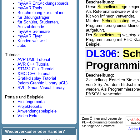
Beschreibung:
myAVR Entwicklungsboards
Diese
Schnelleinstieg
e zeige
myAVR Tools
Als Referenzhardware wird ei
Beschreibung zur simLine
Kit von Infineon verwendet.
für Bildungsträger
Mit dem
Schnelleinstieg
se_s
für Schüler, Studenten,
Programmierung eines klein
Auszubildende
aufgeführt.
myAVR Seminare
Der
Schnelleinstieg
se_sisy-
myAVR Flyer
Programmierung mit PEC-Klas
Kunden weltweit
Beispiel.
Jobs
DL306
:
Sch
Tutorials
AVR UML Tutorial
Programmi
AVR C++ Tutorial
STM32 C++ Tutorial
XMC C++ Tutorial
Beschreibung:
Grafikdisplay Tutorial
Zielstellung: Erstellen Sie e
(micro Graphic Library µGL)
von SiSy. Auf dem Bildschirm
SVL, Smart Visual Library
werden. Als Programmierspra
PASCAL verwendet.
Portale und Beispiele
Einsteigerportal
Projekteportal
Anwendungsbeispiele
Video-Ecke
Zum Öffnen und Lesen der
PDF-Dokumente benötigen
Sie folgende Software:
Adobe 
Wiederverkäufer oder Händler?