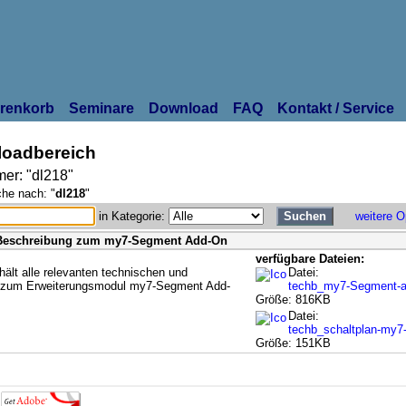
renkorb
Seminare
Download
FAQ
Kontakt / Service
oadbereich
er: "dl218"
che nach: "
dl218
"
in Kategorie:
weitere O
 Beschreibung zum my7-Segment Add-On
verfügbare Dateien:
ält alle relevanten technischen und
Datei:
 zum Erweiterungsmodul my7-Segment Add-
techb_my7-Segment-a
Größe: 816KB
Datei:
techb_schaltplan-my7
Größe: 151KB