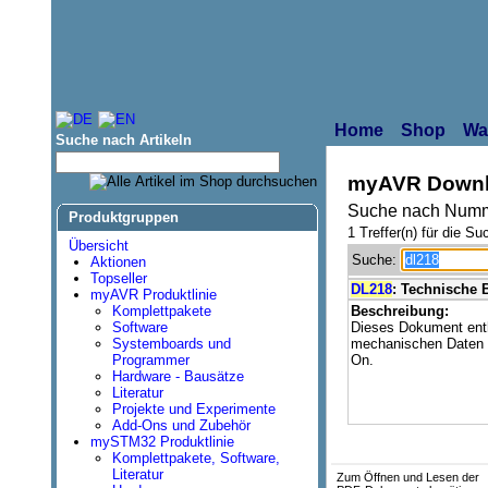
Home
Shop
Wa
Suche nach Artikeln
myAVR Downl
Suche nach Numm
Produktgruppen
1 Treffer(n) für die Su
Übersicht
Suche:
Aktionen
Topseller
DL218
: Technische
myAVR Produktlinie
Komplettpakete
Beschreibung:
Software
Dieses Dokument enth
Systemboards und
mechanischen Daten
Programmer
On.
Hardware - Bausätze
Literatur
Projekte und Experimente
Add-Ons und Zubehör
mySTM32 Produktlinie
Komplettpakete, Software,
Literatur
Zum Öffnen und Lesen der