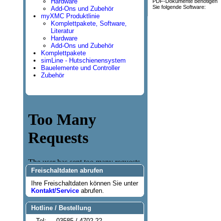
Hardware
PDF-Dokumente benötigen
Sie folgende Software:
Add-Ons und Zubehör
myXMC Produktlinie
Komplettpakete, Software,
Literatur
Hardware
Add-Ons und Zubehör
Komplettpakete
simLine - Hutschienensystem
Bauelemente und Controller
Zubehör
Freischaltdaten abrufen
Ihre Freischaltdaten können Sie unter
Kontakt/Service
abrufen.
Hotline / Bestellung
Tel:
03585 / 4702-22