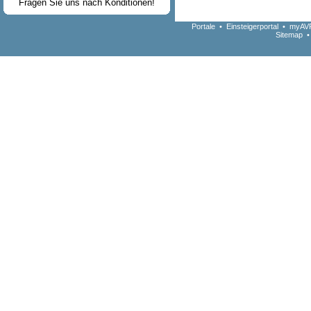
Fragen Sie uns nach Konditionen!
Portale
•
Einsteigerportal
•
myAVR
Sitemap