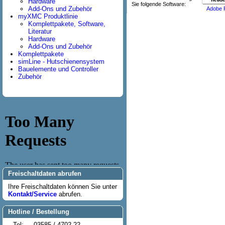
Hardware
Sie folgende Software:
Add-Ons und Zubehör
Adobe 
myXMC Produktlinie
Komplettpakete, Software,
Literatur
Hardware
Add-Ons und Zubehör
Komplettpakete
simLine - Hutschienensystem
Bauelemente und Controller
Zubehör
Freischaltdaten abrufen
Ihre Freischaltdaten können Sie unter
Kontakt/Service
abrufen.
Hotline / Bestellung
Tel:
03585 / 4702-22