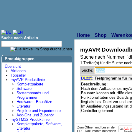
Home
Shop
Warenko
Suche nach Artikeln
myAVR Downloadb
Suche nach Nummer: "d
Produktgruppen
1 Treffer(n) für die Suche nach
Übersicht
Suche:
Aktionen
Topseller
DL225
: Testprogramm für 
myAVR Produktlinie
Komplettpakete
Beschreibung:
Software
Nach dem Aufbau eines myAV
Systemboards und
Bausatz können mit Hilfe di
Programmer
Funktionalitäten des Boards
Hardware - Bausätze
liegt als hex-Datei vor und ka
Literatur
Im Auslieferungszustand ist 
Projekte und Experimente
Controller gebrannt.
Add-Ons und Zubehör
mySTM32 Produktlinie
Komplettpakete, Software,
Zum Öffnen und Lesen der
Literatur
PDF-Dokumente benötigen