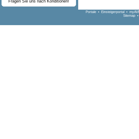
Fragen Sie uns nach Konditionen!
Portale
•
Einsteigerportal
•
myAVR
Sitemap