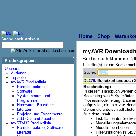
Home
Shop
Warenko
Suche nach Artikeln
myAVR Downloadb
Suche nach Nummer: "d
Produktgruppen
1 Treffer(n) für die Suche nach
Übersicht
Suche:
Aktionen
Topseller
DL270
: Benutzerhandbuch 
myAVR Produktlinie
Komplettpakete
Beschreibung:
Software
In diesem Handbuch werden d
Systemboards und
Bedienung von SiSy erläutert
Programmer
Prozessmodellierung, Datenmo
Hardware - Bausätze
aufgezeigt; die explizite Han
Literatur
dienen die unterschiedlichste
Projekte und Experimente
Aus dem Inhalt:
Add-Ons und Zubehör
Installation der Softwa
mySTM32 Produktlinie
Modellierungselemente
Komplettpakete, Software,
Modelle bearbeiten
Literatur
Hilfefunktionen in SiSy