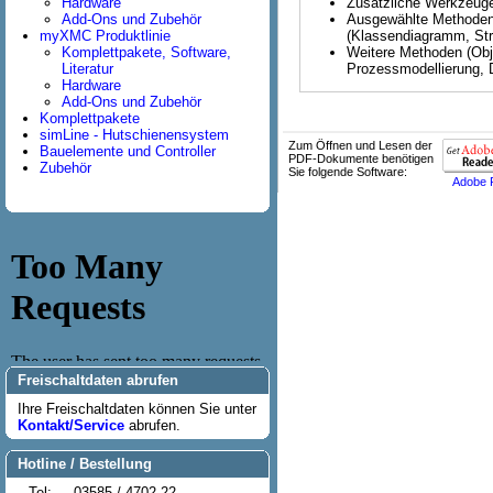
Hardware
Zusätzliche Werkzeug
Add-Ons und Zubehör
Ausgewählte Methoden
myXMC Produktlinie
(Klassendiagramm, St
Komplettpakete, Software,
Weitere Methoden (Obj
Literatur
Prozessmodellierung, 
Hardware
Add-Ons und Zubehör
Komplettpakete
simLine - Hutschienensystem
Zum Öffnen und Lesen der
Bauelemente und Controller
PDF-Dokumente benötigen
Zubehör
Sie folgende Software:
Adobe 
Freischaltdaten abrufen
Ihre Freischaltdaten können Sie unter
Kontakt/Service
abrufen.
Hotline / Bestellung
Tel:
03585 / 4702-22