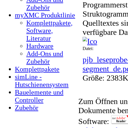
Programmerst
Zubehör
Struktogramm
myXMC Produktlinie
Quelltextes si
Komplettpakete,
Software,
verfügbare Da
Literatur
Hardware
Datei:
Add-Ons und
pjb_leseprobe
Zubehör
segment_de.p
Komplettpakete
simLine -
Größe: 2383
Hutschienensystem
Bauelemente und
Controller
Zum Öffnen un
Zubehör
Dokumente benö
Software: