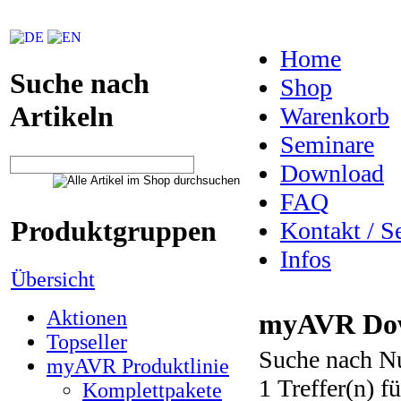
Home
Suche nach
Shop
Artikeln
Warenkorb
Seminare
Download
FAQ
Produktgruppen
Kontakt / S
Infos
Übersicht
Aktionen
myAVR Dow
Topseller
Suche nach N
myAVR Produktlinie
1 Treffer(n) f
Komplettpakete