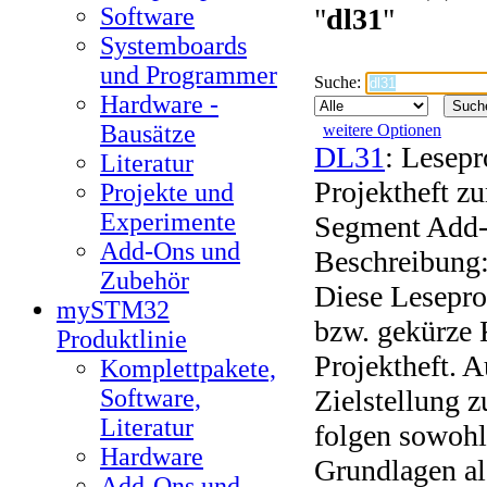
Software
"
dl31
"
Systemboards
und Programmer
Suche:
Hardware -
Bausätze
weitere Optionen
DL31
: Lesep
Literatur
Projektheft zu
Projekte und
Experimente
Segment Add
Add-Ons und
Beschreibung
Zubehör
Diese Lesepro
mySTM32
bzw. gekürze 
Produktlinie
Projektheft. 
Komplettpakete,
Software,
Zielstellung 
Literatur
folgen sowohl
Hardware
Grundlagen al
Add-Ons und