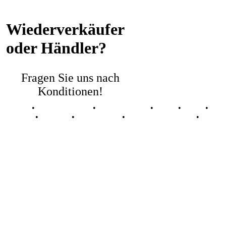
Wiederverkäufer
oder Händler?
Fragen Sie uns nach
Konditionen!
Portale
•
Einsteigerportal
•
myAVR Tools
•
Shop
•
FAQ
•
Dow
Sitemap
•
Qualität
•
Datenschutz
•
Widerrufsbelehrung
•
Kontak
Copyright © SiSy Solutions GmbH, 2009-2026