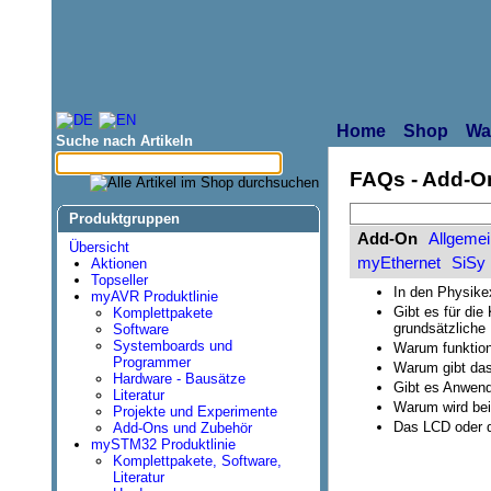
Home
Shop
Wa
Suche nach Artikeln
FAQs - Add-O
Produktgruppen
Add-On
Allgemei
Übersicht
myEthernet
SiSy
Aktionen
Topseller
In den Physike
myAVR Produktlinie
Gibt es für d
Komplettpakete
grundsätzliche
Software
Systemboards und
Warum funktion
Programmer
Warum gibt das
Hardware - Bausätze
Gibt es Anwen
Literatur
Warum wird bei
Projekte und Experimente
Das LCD oder 
Add-Ons und Zubehör
mySTM32 Produktlinie
Komplettpakete, Software,
Literatur