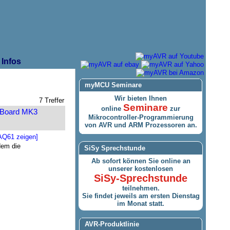
Infos
myMCU Seminare
Wir bieten Ihnen
7 Treffer
Seminare
online
zur
Board MK3
Mikrocontroller-Programmierung
von AVR und ARM Prozessoren an.
AQ61 zeigen]
dem die
SiSy Sprechstunde
Ab sofort können Sie online an
unserer kostenlosen
SiSy-Sprechstunde
teilnehmen.
Sie findet jeweils am ersten Dienstag
im Monat statt.
AVR-Produktlinie