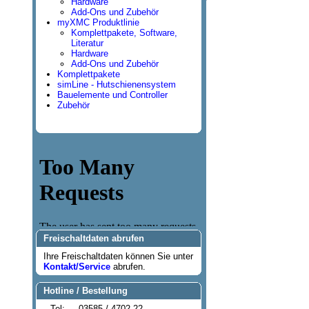
Hardware
Add-Ons und Zubehör
myXMC Produktlinie
Komplettpakete, Software,
Literatur
Hardware
Add-Ons und Zubehör
Komplettpakete
simLine - Hutschienensystem
Bauelemente und Controller
Zubehör
Freischaltdaten abrufen
Ihre Freischaltdaten können Sie unter
Kontakt/Service
abrufen.
Hotline / Bestellung
Tel:
03585 / 4702-22