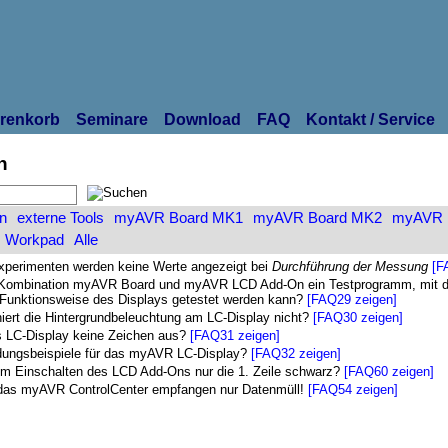
renkorb
Seminare
Download
FAQ
Kontakt / Service
n
n
externe Tools
myAVR Board MK1
myAVR Board MK2
myAVR 
Workpad
Alle
xperimenten werden keine Werte angezeigt bei
Durchführung der Messung
[F
ie Kombination myAVR Board und myAVR LCD Add-On ein Testprogramm, mit 
 Funktionsweise des Displays getestet werden kann?
[FAQ29 zeigen]
iert die Hintergrundbeleuchtung am LC-Display nicht?
[FAQ30 zeigen]
 LC-Display keine Zeichen aus?
[FAQ31 zeigen]
dungsbeispiele für das myAVR LC-Display?
[FAQ32 zeigen]
m Einschalten des LCD Add-Ons nur die 1. Zeile schwarz?
[FAQ60 zeigen]
das myAVR ControlCenter empfangen nur Datenmüll!
[FAQ54 zeigen]