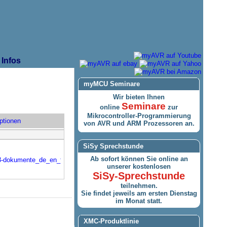
Infos
myMCU Seminare
Wir bieten Ihnen
Seminare
online
zur
Mikrocontroller-Programmierung
ptionen
von AVR und ARM Prozessoren an.
SiSy Sprechstunde
Ab sofort können Sie online an
3-dokumente_de_en_fr.zip
unserer kostenlosen
SiSy-Sprechstunde
teilnehmen.
Sie findet jeweils am ersten Dienstag
im Monat statt.
XMC-Produktlinie