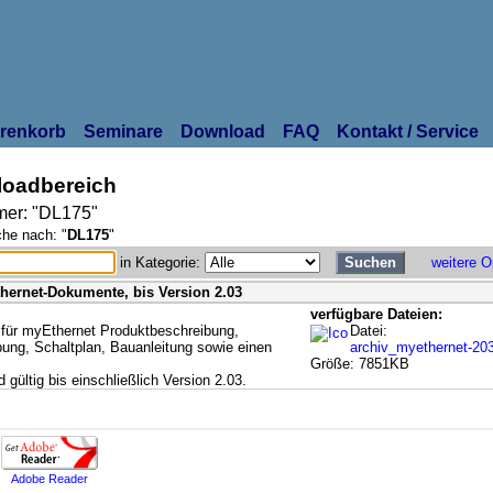
renkorb
Seminare
Download
FAQ
Kontakt / Service
oadbereich
er: "DL175"
che nach: "
DL175
"
in Kategorie:
weitere O
thernet-Dokumente, bis Version 2.03
verfügbare Dateien:
t für myEthernet Produktbeschreibung,
Datei:
ung, Schaltplan, Bauanleitung sowie einen
archiv_myethernet-20
Größe: 7851KB
gültig bis einschließlich Version 2.03.
Adobe Reader