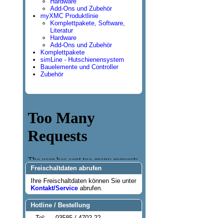
Hardware
Add-Ons und Zubehör
myXMC Produktlinie
Komplettpakete, Software,
Literatur
Hardware
Add-Ons und Zubehör
Komplettpakete
simLine - Hutschienensystem
Bauelemente und Controller
Zubehör
Freischaltdaten abrufen
Ihre Freischaltdaten können Sie unter
Kontakt/Service
abrufen.
Hotline / Bestellung
Tel:
03585 / 4702-22