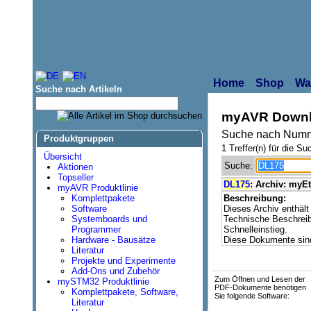
Home
Shop
Wa
Suche nach Artikeln
myAVR Downl
Suche nach Numm
Produktgruppen
1 Treffer(n) für die Su
Übersicht
Suche:
Aktionen
Topseller
DL175
: Archiv: myE
myAVR Produktlinie
Komplettpakete
Beschreibung:
Software
Dieses Archiv enthäl
Systemboards und
Technische Beschreib
Programmer
Schnelleinstieg.
Hardware - Bausätze
Diese Dokumente sind 
Literatur
Projekte und Experimente
Add-Ons und Zubehör
Zum Öffnen und Lesen der
mySTM32 Produktlinie
PDF-Dokumente benötigen
Komplettpakete, Software,
Sie folgende Software:
Literatur