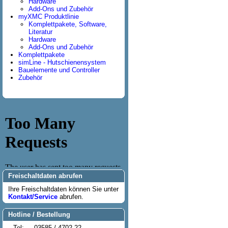
Hardware
Add-Ons und Zubehör
myXMC Produktlinie
Komplettpakete, Software,
Literatur
Hardware
Add-Ons und Zubehör
Komplettpakete
simLine - Hutschienensystem
Bauelemente und Controller
Zubehör
Freischaltdaten abrufen
Ihre Freischaltdaten können Sie unter
Kontakt/Service
abrufen.
Hotline / Bestellung
Tel:
03585 / 4702-22