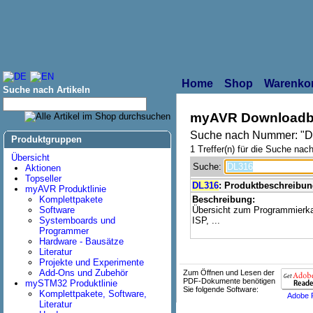
Home
Shop
Warenko
Suche nach Artikeln
myAVR Downloadb
Suche nach Nummer: "
Produktgruppen
1 Treffer(n) für die Suche nach
Übersicht
Suche:
Aktionen
Topseller
DL316
: Produktbeschreibu
myAVR Produktlinie
Komplettpakete
Beschreibung:
Software
Übersicht zum Programmierka
Systemboards und
ISP, ...
Programmer
Hardware - Bausätze
Literatur
Projekte und Experimente
Add-Ons und Zubehör
Zum Öffnen und Lesen der
PDF-Dokumente benötigen
mySTM32 Produktlinie
Sie folgende Software:
Komplettpakete, Software,
Adobe 
Literatur