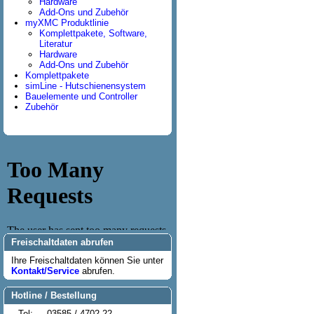
Hardware
Add-Ons und Zubehör
myXMC Produktlinie
Komplettpakete, Software,
Literatur
Hardware
Add-Ons und Zubehör
Komplettpakete
simLine - Hutschienensystem
Bauelemente und Controller
Zubehör
Freischaltdaten abrufen
Ihre Freischaltdaten können Sie unter
Kontakt/Service
abrufen.
Hotline / Bestellung
Tel:
03585 / 4702-22