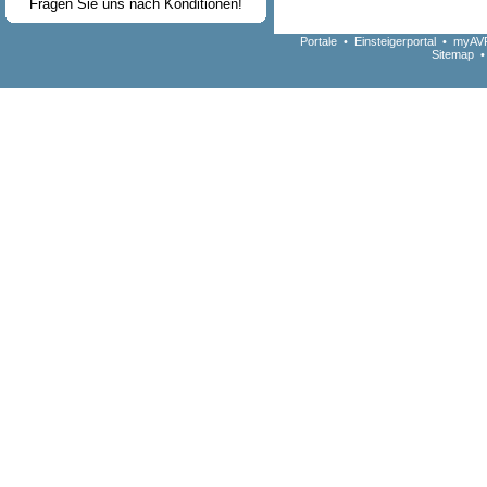
Fragen Sie uns nach Konditionen!
Portale
•
Einsteigerportal
•
myAVR
Sitemap