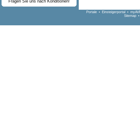
Fragen Sie uns nach Konditionen!
Portale
•
Einsteigerportal
•
myAVR
Sitemap