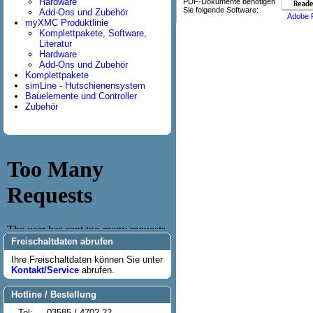
Hardware
PDF-Dokumente benötigen
Sie folgende Software:
Add-Ons und Zubehör
Adobe 
myXMC Produktlinie
Komplettpakete, Software,
Literatur
Hardware
Add-Ons und Zubehör
Komplettpakete
simLine - Hutschienensystem
Bauelemente und Controller
Zubehör
Freischaltdaten abrufen
Ihre Freischaltdaten können Sie unter
Kontakt/Service
abrufen.
Hotline / Bestellung
Tel:
03585 / 4702-22