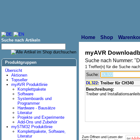
Home
Shop
Warenko
Suche nach Artikeln
myAVR Downloadb
Suche nach Nummer: "
Produktgruppen
1 Treffer(n) für die Suche nach
Übersicht
Suche:
Aktionen
Topseller
DL322
: Treiber für CH340
myAVR Produktlinie
Komplettpakete
Beschreibung:
Software
Treiber und Installationsanlei
Systemboards und
Programmer
Hardware - Bausätze
Literatur
Projekte und Experimente
Add-Ons und Zubehör
mySTM32 Produktlinie
Komplettpakete, Software,
Literatur
Zum Öffnen und Lesen der