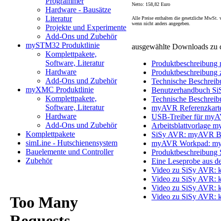
Programmer
Netto: 158,82 Euro
Hardware - Bausätze
Literatur
Alle Preise enthalten die gesetzliche MwSt.
wenn nicht anders angegeben.
Projekte und Experimente
Add-Ons und Zubehör
mySTM32 Produktlinie
ausgewählte Downloads zu 
Komplettpakete,
Software, Literatur
Produktbeschreibun
Hardware
Produktbeschreibun
Add-Ons und Zubehör
Technische Beschre
myXMC Produktlinie
Benutzerhandbuch Si
Komplettpakete,
Technische Beschre
Software, Literatur
myAVR Referenzkart
Hardware
USB-Treiber für my
Add-Ons und Zubehör
Arbeitsblattvorlage
Komplettpakete
SiSy AVR: myAVR Bo
simLine - Hutschienensystem
myAVR Workpad: my
Bauelemente und Controller
Produktbeschreibung
Zubehör
Eine Leseprobe aus
Video zu SiSy AVR: k
Video zu SiSy AVR: k
Video zu SiSy AVR: 
Video zu SiSy AVR: k