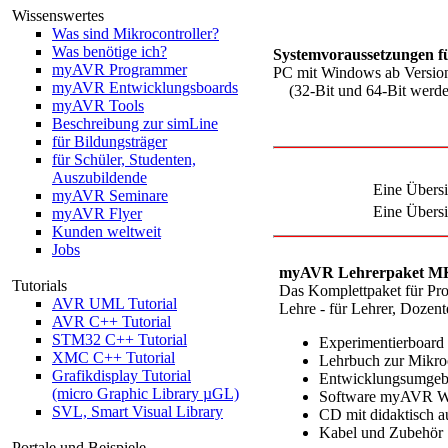
Wissenswertes
Was sind Mikrocontroller?
Was benötige ich?
Systemvoraussetzungen f
myAVR Programmer
PC mit Windows ab Versio
myAVR Entwicklungsboards
(32-Bit und 64-Bit werden
myAVR Tools
Beschreibung zur simLine
für Bildungsträger
für Schüler, Studenten,
Auszubildende
Eine Übersi
myAVR Seminare
Eine Übersi
myAVR Flyer
Kunden weltweit
Jobs
myAVR Lehrerpaket M
Tutorials
Das Komplettpaket für Pr
AVR UML Tutorial
Lehre - für Lehrer, Dozen
AVR C++ Tutorial
STM32 C++ Tutorial
Experimentierboa
XMC C++ Tutorial
Lehrbuch zur Mikro
Grafikdisplay Tutorial
Entwicklungsumge
(micro Graphic Library µGL)
Software myAVR W
SVL, Smart Visual Library
CD mit didaktisch au
Kabel und Zubehör
Portale und Beispiele