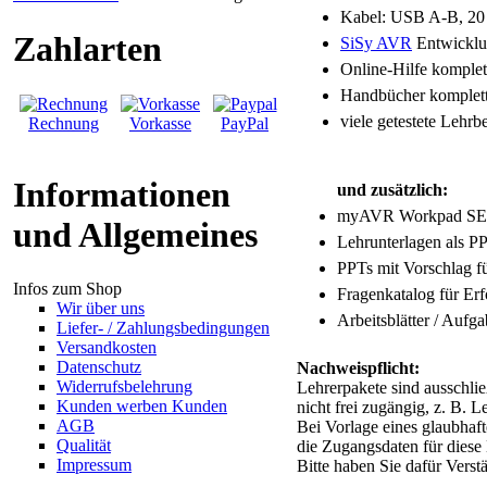
Kabel: USB A-B, 20 P
Zahlarten
SiSy AVR
Entwickl
Online-Hilfe kompl
Handbücher komple
viele getestete Lehr
Rechnung
Vorkasse
PayPal
Informationen
und zusätzlich:
myAVR Workpad SE
und Allgemeines
Lehrunterlagen als 
PPTs mit Vorschlag fü
Infos zum Shop
Fragenkatalog für Er
Wir über uns
Arbeitsblätter / Aufg
Liefer- / Zahlungsbedingungen
Versandkosten
Datenschutz
Nachweispflicht:
Widerrufsbelehrung
Lehrerpakete sind ausschli
Kunden werben Kunden
nicht frei zugängig, z. B. 
AGB
Bei Vorlage eines glaubhaft
Qualität
die Zugangsdaten für dies
Impressum
Bitte haben Sie dafür Verst