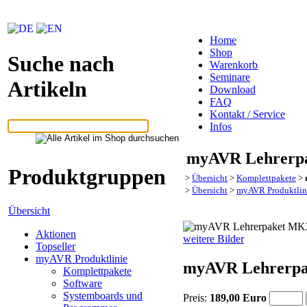
Home
Shop
Suche nach
Warenkorb
Seminare
Artikeln
Download
FAQ
Kontakt / Service
Infos
myAVR Lehrerp
Produktgruppen
>
Übersicht
>
Komplettpakete
>
>
Übersicht
>
myAVR Produktlin
Übersicht
Aktionen
weitere Bilder
Topseller
myAVR Produktlinie
myAVR Lehrerp
Komplettpakete
Software
Systemboards und
Preis:
189,00 Euro