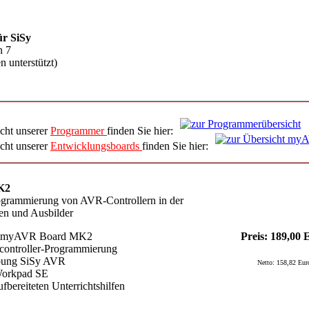
ür SiSy
n 7
 unterstützt)
cht unserer
Programmer
finden Sie hier:
cht unserer
Entwicklungsboards
finden Sie hier:
K2
ogrammierung von AVR-Controllern in der
ten und Ausbilder
rd myAVR Board MK2
Preis: 189,00 
controller-Programmierung
bung SiSy AVR
Netto: 158,82 Eur
orkpad SE
fbereiteten Unterrichtshilfen