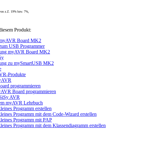
 von z.Z. 19% bzw. 7%,
diesem Produkt:
g myAVR Board MK2
g zum USB Programmer
ibung myAVR Board MK2
Sy
ibung zu mySmartUSB MK2
e
AVR-Produkte
 myAVR
ard programmieren
AVR Board programmieren
 SiSy AVR
 dem myAVR Lehrbuch
leines Programm erstellen
leines Programm mit dem Code-Wizard erstellen
kleines Programm mit PAP
leines Programm mit dem Klassendiagramm erstellen