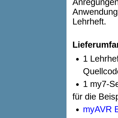
Anregungen 
Anwendungs
Lehrheft.
Lieferumfa
1 Lehrhe
Quellcod
1 my7-S
für die Beis
myAVR B