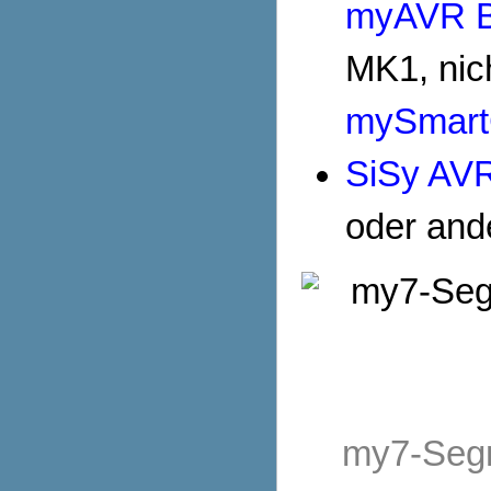
myAVR Bo
MK1, nic
mySmart
SiSy AV
oder and
my7-Segm