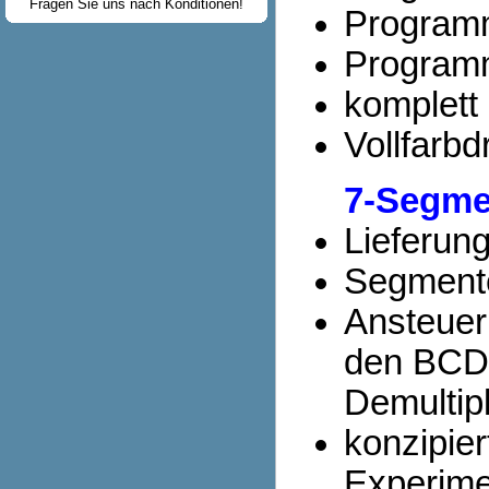
Fragen Sie uns nach Konditionen!
Programm
Program
komplett
Vollfarbd
7-Segme
Lieferun
Segmente
Ansteue
den BCD
Demultip
konzipier
Experime