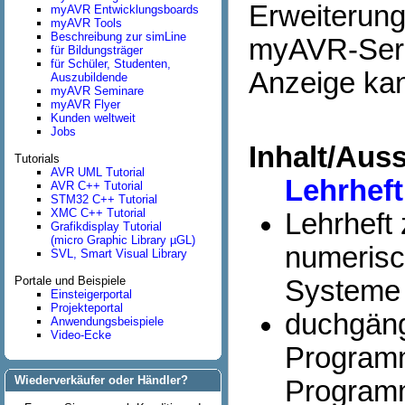
Erweiterung
myAVR Entwicklungsboards
myAVR Tools
Beschreibung zur simLine
myAVR-Serie
für Bildungsträger
für Schüler, Studenten,
Anzeige kann
Auszubildende
myAVR Seminare
myAVR Flyer
Kunden weltweit
Jobs
Inhalt/Aus
Tutorials
AVR UML Tutorial
Lehrheft
AVR C++ Tutorial
STM32 C++ Tutorial
XMC C++ Tutorial
Lehrheft 
Grafikdisplay Tutorial
(micro Graphic Library µGL)
numerisc
SVL, Smart Visual Library
Portale und Beispiele
Systeme
Einsteigerportal
Projekteportal
duchgängi
Anwendungsbeispiele
Video-Ecke
Programm
Wiederverkäufer oder Händler?
Program