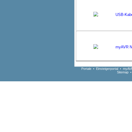
USB-Kab
myAVR Ne
Portale
•
Einsteigerportal
•
myAVR
Sitemap