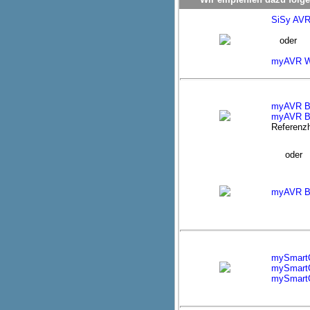
SiSy AV
oder
myAVR W
myAVR B
myAVR Bo
Referenzh
oder
myAVR Bo
mySmart
mySmart
mySmartC