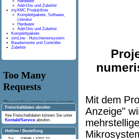
Hardware
Add-Ons und Zubehör
myXMC Produktlinie
Komplettpakete, Software,
Literatur
Hardware
Add-Ons und Zubehör
Komplettpakete
simLine - Hutschienensystem
Bauelemente und Controller
Zubehör
Proj
numeri
Mit dem Pr
Freischaltdaten abrufen
Anzeige" wir
Ihre Freischaltdaten können Sie unter
mehrstellig
Kontakt/Service
abrufen.
Hotline / Bestellung
Mikrosystem
Tel:
03585 / 4702-22