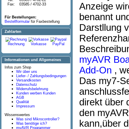
Anzeige wir
Fax:
03585 / 4702-33
benannt und
Für Bestellungen:
Bestellformular
für Faxbestellung
Darstllung 
Zahlarten
Referenzhar
Rechnung
Vorkasse
PayPal
Beschreibun
myAVR Boa
Informationen und Allgemeines
Infos zum Shop
Add-On
, w
Wir über uns
Liefer- / Zahlungsbedingungen
Das my7-Se
Versandkosten
Datenschutz
anschlussfe
Widerrufsbelehrung
Kunden werben Kunden
AGB
direkt über 
Qualität
Impressum
den myAVR 
Wissenswertes
Was sind Mikrocontroller?
kann,über d
Was benötige ich?
myAVR Programmer