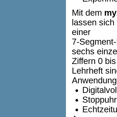
Mit dem
my
lassen sich
einer
7-Segment-M
sechs einz
Ziffern 0 bi
Lehrheft si
Anwendungen
Digitalvo
Stoppuhr
Echtzeit