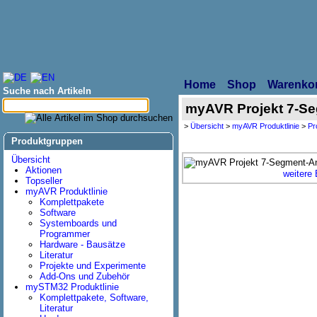
Home
Shop
Warenko
Suche nach Artikeln
myAVR Projekt 7-S
>
Übersicht
>
myAVR Produktlinie
>
Pr
Produktgruppen
Übersicht
Aktionen
weitere 
Topseller
myAVR Produktlinie
Komplettpakete
Software
Systemboards und
Programmer
Hardware - Bausätze
Literatur
Projekte und Experimente
Add-Ons und Zubehör
mySTM32 Produktlinie
Komplettpakete, Software,
Literatur